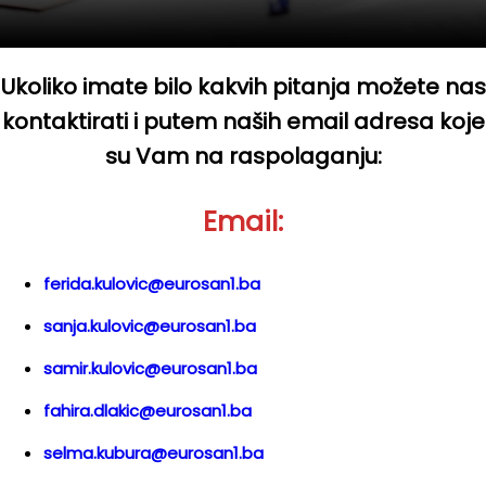
Ukoliko imate bilo kakvih pitanja možete nas
kontaktirati i putem naših email adresa koje
su Vam na raspolaganju:
Email:
ferida.kulovic@eurosan1.ba
sanja.kulovic@eurosan1.ba
samir.kulovic@eurosan1.ba
fahira.dlakic@eurosan1.ba
selma.kubura@eurosan1.ba