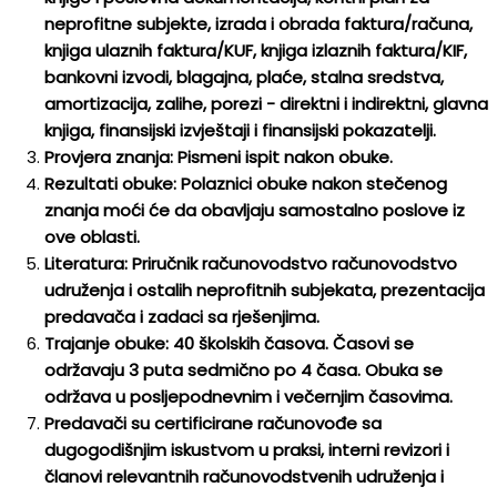
neprofitne subjekte, izrada i obrada faktura/računa,
knjiga ulaznih faktura/KUF, knjiga izlaznih faktura/KIF,
bankovni izvodi, blagajna, plaće, stalna sredstva,
amortizacija, zalihe, porezi - direktni i indirektni, glavna
knjiga, finansijski izvještaji i finansijski pokazatelji.
Provjera znanja: Pismeni ispit nakon obuke.
Rezultati obuke: Polaznici obuke nakon stečenog
znanja moći će da obavljaju samostalno poslove iz
ove oblasti.
Literatura: Priručnik računovodstvo računovodstvo
udruženja i ostalih neprofitnih subjekata, prezentacija
predavača i zadaci sa rješenjima.
Trajanje obuke: 40 školskih časova. Časovi se
održavaju 3 puta sedmično po 4 časa. Obuka se
održava u posljepodnevnim i večernjim časovima.
Predavači su certificirane računovođe sa
dugogodišnjim iskustvom u praksi, interni revizori i
članovi relevantnih računovodstvenih udruženja i