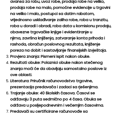
avansa za robu, uvoz robe, prodaja robe na veliko,
prodaja robe na malo, pomoćne evidencije u trgovini
na veliko i malo, postupci sa datim rabatom,
vrijednosno usklađivanje zaliha robe, roba u tranzitu,
roba u doradi i obradi, roba data u komisionu prodaju,
obavezne trgovačke knjige i evidentiranje u
njima, završna knjiženja, zatvaranje konta prihoda i
rashoda, obračun poslovnog rezultata, knjiženje
poreza na dobit i sastavljanje finansijskih izvještaja.
Provjera znanja: Pismeni ispit nakon obuke.
Rezultati obuke: Polaznici obuke nakon stečenog
znanja moći će da obavljaju samostalno poslove iz
ove oblasti.
Literatura: Priručnik računovodstvo trgovine,
prezentacija predavača i zadaci sa rješenjima.
Trajanje obuke: 40 školskih časova. Časovi se
održavaju 3 puta sedmično po 4 časa. Obuka se
održava u posljepodnevnim i večernjim časovima.
Predavači su certificirane računovođe sa