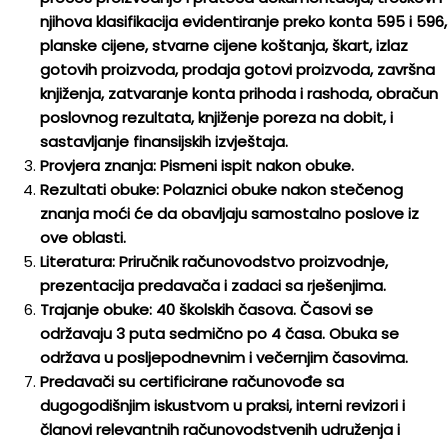
njihova klasifikacija evidentiranje preko konta 595 i 596,
planske cijene, stvarne cijene koštanja, škart, izlaz
gotovih proizvoda, prodaja gotovi proizvoda, završna
knjiženja, zatvaranje konta prihoda i rashoda, obračun
poslovnog rezultata, knjiženje poreza na dobit, i
sastavljanje finansijskih izvještaja.
Provjera znanja: Pismeni ispit nakon obuke.
Rezultati obuke: Polaznici obuke nakon stečenog
znanja moći će da obavljaju samostalno poslove iz
ove oblasti.
Literatura: Priručnik računovodstvo proizvodnje,
prezentacija predavača i zadaci sa rješenjima.
Trajanje obuke: 40 školskih časova. Časovi se
održavaju 3 puta sedmično po 4 časa. Obuka se
održava u posljepodnevnim i večernjim časovima.
Predavači su certificirane računovođe sa
dugogodišnjim iskustvom u praksi, interni revizori i
članovi relevantnih računovodstvenih udruženja i