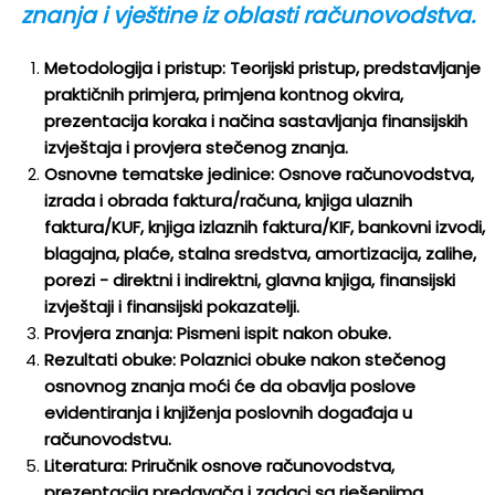
znanja i vještine iz oblasti računovodstva.
Metodologija i pristup: Teorijski pristup, predstavljanje
praktičnih primjera, primjena kontnog okvira,
prezentacija koraka i načina sastavljanja finansijskih
izvještaja i provjera stečenog znanja.
Osnovne tematske jedinice: Osnove računovodstva,
izrada i obrada faktura/računa, knjiga ulaznih
faktura/KUF, knjiga izlaznih faktura/KIF, bankovni izvodi,
blagajna, plaće, stalna sredstva, amortizacija, zalihe,
porezi - direktni i indirektni, glavna knjiga, finansijski
izvještaji i finansijski pokazatelji.
Provjera znanja: Pismeni ispit nakon obuke.
Rezultati obuke: Polaznici obuke nakon stečenog
osnovnog znanja moći će da obavlja poslove
evidentiranja i knjiženja poslovnih događaja u
računovodstvu.
Literatura: Priručnik osnove računovodstva,
prezentacija predavača i zadaci sa rješenjima.