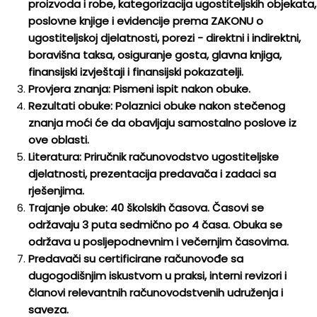
proizvoda i robe, kategorizacija ugostiteljskih objekata,
poslovne knjige i evidencije prema ZAKONU o
ugostiteljskoj djelatnosti, porezi - direktni i indirektni,
boravišna taksa, osiguranje gosta, glavna knjiga,
finansijski izvještaji i finansijski pokazatelji.
Provjera znanja: Pismeni ispit nakon obuke.
Rezultati obuke: Polaznici obuke nakon stečenog
znanja moći će da obavljaju samostalno poslove iz
ove oblasti.
Literatura: Priručnik računovodstvo ugostiteljske
djelatnosti, prezentacija predavača i zadaci sa
rješenjima.
Trajanje obuke: 40 školskih časova. Časovi se
održavaju 3 puta sedmično po 4 časa. Obuka se
održava u posljepodnevnim i večernjim časovima.
Predavači su certificirane računovođe sa
dugogodišnjim iskustvom u praksi, interni revizori i
članovi relevantnih računovodstvenih udruženja i
saveza.