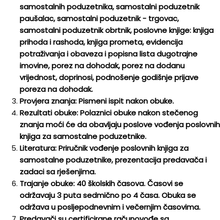
samostalnih poduzetnika, samostalni poduzetnik
paušalac, samostalni poduzetnik - trgovac,
samostalni poduzetnik obrtnik, poslovne knjige: knjiga
prihoda i rashoda, knjiga prometa, evidencija
potraživanja i obaveza i popisna lista dugotrajne
imovine, porez na dohodak, porez na dodanu
vrijednost, doprinosi, podnošenje godišnje prijave
poreza na dohodak.
Provjera znanja: Pismeni ispit nakon obuke.
Rezultati obuke: Polaznici obuke nakon stečenog
znanja moći će da obavljaju poslove vođenja poslovnih
knjiga za samostalne poduzetnike.
Literatura: Priručnik vođenje poslovnih knjiga za
samostalne poduzetnike, prezentacija predavača i
zadaci sa rješenjima.
Trajanje obuke: 40 školskih časova. Časovi se
održavaju 3 puta sedmično po 4 časa. Obuka se
održava u posljepodnevnim i večernjim časovima.
Predavači su certificirane računovođe sa